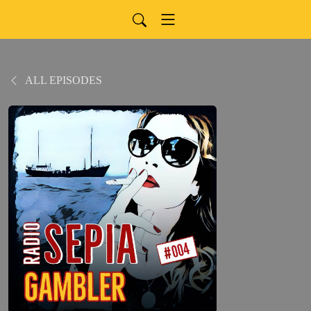
ALL EPISODES