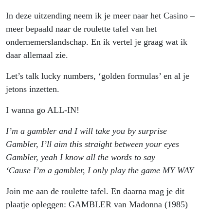
In deze uitzending neem ik je meer naar het Casino –
meer bepaald naar de roulette tafel van het
ondernemerslandschap. En ik vertel je graag wat ik
daar allemaal zie.
Let’s talk lucky numbers, ‘golden formulas’ en al je
jetons inzetten.
I wanna go ALL-IN!
I’m a gambler and I will take you by surprise
Gambler, I’ll aim this straight between your eyes
Gambler, yeah I know all the words to say
‘Cause I’m a gambler, I only play the game MY WAY
Join me aan de roulette tafel. En daarna mag je dit
plaatje opleggen: GAMBLER van Madonna (1985)